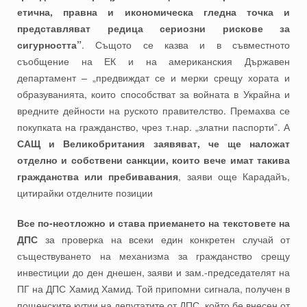
етична, правна и икономическа гледна точка и
представляват редица сериозни рискове за
сигурността”
. Същото се казва и в съвместното
съобщение на ЕК и на американския Държавен
департамент – „предвиждат се и мерки срещу хората и
образуванията, които способстват за войната в Украйна и
вредните дейности на руското правителство. Премахва се
покупката на гражданство, чрез т.нар. „златни паспорти”. А
САЩ и Великобритания заявяват, че ще наложат
отделно и собствени санкции, които вече имат такива
гражданства или пребивавания
, заяви още Карадайъ,
цитирайки отделните позиции
Все по-неотложно и става приемането на текстовете на
ДПС
за проверка на всеки един конкретен случай от
съществуването на механизма за гражданство срещу
инвестиции до ден днешен, заяви и зам.-председателят на
ПГ на ДПС Хамид Хамид. Той припомни сигнала, получен в
пощенските кутии на депутатите от ДПС, който бе внесен от