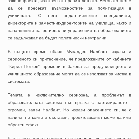
законопроекта, изготвен от правителството. Неговата цел е
да се пресекат възможностите за политизация в
училищата. С него педагогическите специалисти,
директорите и заместник-директорите на училища, както и
началниците на регионални управления на образованието
се задължават да бъдат политически неутрални.
В същото време обаче Мукаддес Налбант изрази и
сериозното си притеснение, че предложените от кабинета
"Кирил Петков" промени в Закона за предучилищното и
училищното образование могат да се използват за чистка в
системата.
Темата е изключително сериозна, а проблемът в
образователната система във връзка с партизирането -
огромен, заяви Налбант. Но изрази опасението си, че с
начина, по който е съставен, проектозаконът може да има
обратен ефект.
В нас има много сериозно подозрение, че тези текстове