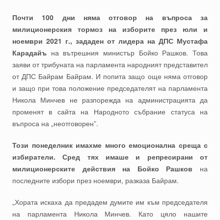
Почти 100 дни няма отговор на въпроса за
милиционерския тормоз на изборите през юли и
ноември 2021 г., зададен от лидера на ДПС Мустафа
Карадайъ
на вътрешния министър Бойко Рашков. Това
заяви от трибуната на парламента народният представител
от ДПС Байрам Байрам. И попита защо още няма отговор
и защо при това положение председателят на парламента
Никола Минчев не разпорежда на администрацията да
променят в сайта на Народното събрание статуса на
въпроса на „неотговорен”.
Този понеделник имахме много емоционална среща с
избиратели. Сред тях имаше и репресирани от
милиционерските действия на Бойко Рашков
на
последните избори през ноември, разказа Байрам.
„Хората искаха да предадем думите им към председателя
на парламента Никола Минчев. Като цяло нашите