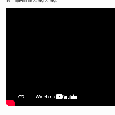
категоричен бе Хамид Хамид.