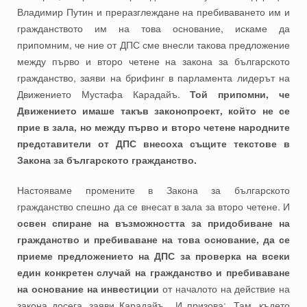
Владимир Путин и преразглеждане на пребиваването им и
гражданството им на това основание, искаме да
припомним, че ние от ДПС сме внесли такова предложение
между първо и второ четене на закона за българското
гражданство, заяви на брифинг в парламента лидерът на
Движението Мустафа Карадайъ.
Той припомни, че
Движението имаше такъв законопроект, който не се
прие в зала, но между първо и второ четене народните
представители от ДПС внесоха същите текстове в
Закона за българското гражданство.
Настояваме промените в Закона за българското
гражданство спешно да се внесат в зала за второ четене. И
освен спиране на възможността за придобиване на
гражданство и пребиваване на това основание, да се
приеме предложението на ДПС за проверка на всеки
един конкретен случай на гражданство и пребиваване
на основание на инвестиции
от началото на действие на
закона досега, заяви Карадайъ. И призова: „Там, където