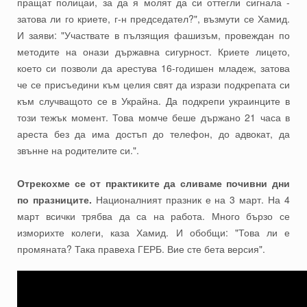
пращат полицаи, за да я молят да си оттегли сигнала -
затова ли го криете, г-н председател?", възмути се Хамид.
И заяви: "Участвате в пълзящия фашизъм, провеждан по
методите на онази държавна сигурност. Криете лицето,
което си позволи да арестува 16-годишен младеж, затова
че се присъедини към целия свят да изрази подкрепата си
към случващото се в Украйна. Да подкрепи украинците в
този тежък момент. Това момче беше държано 21 часа в
ареста без да има достъп до телефон, до адвокат, да
звънне на родителите си.".
Отрекохме се от практиките да сливаме почивни дни
по празниците.
Националният празник е на 3 март. На 4
март всички трябва да са на работа. Много бързо се
изморихте колеги, каза Хамид. И обобщи: "Това ли е
промяната? Така правеха ГЕРБ. Вие сте бета версия".