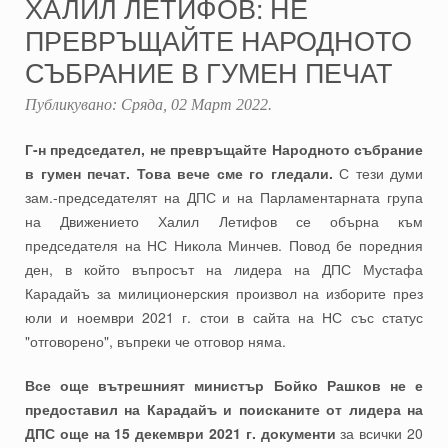
ХАЛИЛ ЛЕТИФОВ: НЕ
ПРЕВРЪЩАЙТЕ НАРОДНОТО
СЪБРАНИЕ В ГУМЕН ПЕЧАТ
Публикувано:
Сряда, 02 Март 2022
.
Г-н председател, не превръщайте Народното събрание
в гумен печат. Това вече сме го гледали.
С тези думи
зам.-председателят на ДПС и на Парламентарната група
на Движението Халил Летифов се обърна към
председателя на НС Никола Минчев. Повод бе поредния
ден, в който въпросът на лидера на ДПС Мустафа
Карадайъ за милиционерския произвол на изборите през
юли и ноември 2021 г. стои в сайта на НС със статус
"отговорено", въпреки че отговор няма.
Все още вътрешният министър Бойко Рашков не е
предоставил на Карадайъ и поисканите от лидера на
ДПС още на 15 декември 2021 г. документи
за всички 20