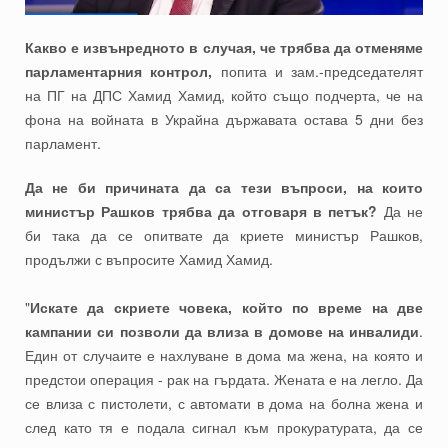
Какво е извънредното в случая, че трябва да отменяме
парламентарния контрол,
попита и зам.-председателят
на ПГ на ДПС Хамид Хамид, който също подчерта, че на
фона на войната в Украйна държавата остава 5 дни без
парламент.
Да не би причината да са тези въпроси, на които
министър Рашков трябва да отговаря в петък?
Да не
би така да се опитвате да криете министър Рашков,
продължи с въпросите Хамид Хамид.
"
Искате да скриете човека, който по време на две
кампании си позволи да влиза в домове на инвалиди
.
Един от случаите е нахлуване в дома ма жена, на която и
предстои операция - рак на гърдата. Жената е на легло. Да
се влиза с пистолети, с автомати в дома на болна жена и
след като тя е подала сигнал към прокуратурата, да се