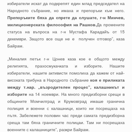
избиратели искат да подкрепят един млад председател на
Народното събрание, но имаха и препоръки към него.
Препоръките бяха да спрете да слушате, г-н Минчев,
милиционерската философия на Рашков.
Да промените
статуса на въпроса на г-н Мустафа Карадайъ от 15
декември. Защото все още не е получен отговор”, каза
Байрам.
„Миналия петък г-н Цонев каза кое е общото между
религията, прахосмукачката и изборите. Нашите
избиратели, нашите активисти помолиха да кажем от най-
високата трибуна в Народното събрание
коя е приликата
между т.нар. „възродителен процес“, калашникът и
изборите
на 14 ноември. На много предизборни срещи в
общините Момчилград и Крумовград имаше гранична
полиция и военни с калашници, които ни посрещаха на
пътя. Забележете половин час преди самата предизборна
среща там бяха граничните полицаи. Там ни посрещаха
военните с калашниците”, разкри Байрам.