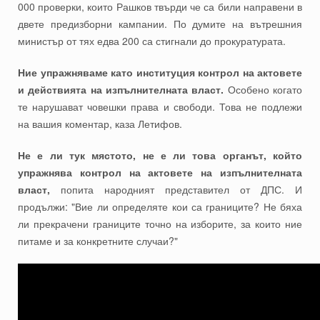
000 проверки, които Рашков твърди че са били направени в
двете предизборни кампании. По думите на вътрешния
министър от тях едва 200 са стигнали до прокуратурата.
Ние упражняваме като институция контрол на актовете
и действията на изпълнителната власт.
Особено когато
те нарушават човешки права и свободи. Това не подлежи
на вашия коментар, каза Летифов.
Не е ли тук мястото, не е ли това органът, който
упражнява контрол на актовете на изпълнителната
власт,
попита народният представител от ДПС. И
продължи: "Вие ли определяте кои са границите? Не бяха
ли прекрачени границите точно на изборите, за които ние
питаме и за конкретните случаи?"