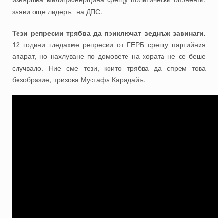
заяви още лидерът на ДПС.
Тези репресии трябва да приключат веднъж завинаги.
12 години гледахме репресии от ГЕРБ срещу партийния
апарат, но нахлуване по домовете на хората не се беше
случвало. Ние сме тези, които трябва да спрем това
безобразие, призова Мустафа Карадайъ.