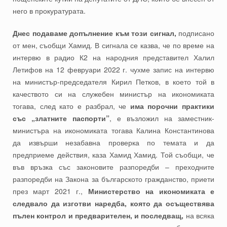
него в прокуратурата.
Днес подаваме допълнение към този сигнал,
подписано
от мен, съобщи Хамид. В сигнала се казва, че по време на
интервю в радио К2 на народния представител Халил
Летифов на 12 февруари 2022 г. чухме запис на интервю
на министър-председателя Кирил Петков, в което той в
качеството си на служебен министър на икономиката
тогава, след като е разбрал, че
има порочни практики
със „златните паспорти”
, е възложил на заместник-
министъра на икономиката тогава Калина Константинова
да извърши незабавна проверка по темата и да
предприеме действия, каза Хамид Хамид. Той съобщи, че
във връзка със законовите разпоредби – преходните
разпоредби на Закона за българското гражданство, приети
през март 2021 г.,
Министерство на икономиката е
следвало да изготви наредба, която да осъществява
пълен контрол и предварителен, и последващ,
на всяка