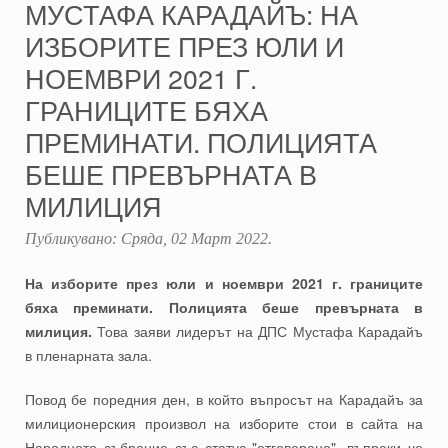
МУСТАФА КАРАДАЙЪ: НА
ИЗБОРИТЕ ПРЕЗ ЮЛИ И
НОЕМВРИ 2021 Г.
ГРАНИЦИТЕ БЯХА
ПРЕМИНАТИ. ПОЛИЦИЯТА
БЕШЕ ПРЕВЪРНАТА В
МИЛИЦИЯ
Публикувано:
Сряда, 02 Март 2022
.
На изборите през юли и ноември 2021 г. границите
бяха преминати. Полицията беше превърната в
милиция.
Това заяви лидерът на ДПС Мустафа Карадайъ
в пленарната зала.
Повод бе поредния ден, в който въпросът на Карадайъ за
милиционерския произвол на изборите стои в сайта на
Народното събрание със статус "отговорено", въпреки че