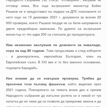
отговор няма. Все още вътрешният министър Бойко
Рашков не е предоставил на лидера на ДПС поисканите от
него още на 15 декември 2021 г. документи за всички 20
000 проверки, които Рашков твърди че са били направени в
двете предизборни кампании. По думите на вътрешния
министър от тях едва 200 са стигнали до прокуратурата.
Има незаконно нахлуване по домовете на инвалиди,
хора на над 80 години
. Това продължава и след изборите
- в демократична, европейска България, член на
Европейския съюз. В ХХІ век и то без законно основание,
подчерта Карадайъ.
Ние искаме да се извърши проверка. Трябва да
пресечем този пълзящ фашизъм
, който видяхме през
2021 година. Повтарянето на темата всеки ден е призив
Народното събрание да изпълни ролята си и никой от тук
нататък да не смее да си позволи да прекрачва закона и да
извършва милиционерщина срещу политически опоненти,