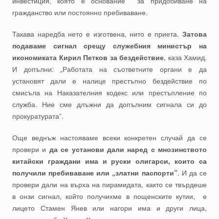
инвестиция, която е основание за придобиване на
гражданство или постоянно пребиваване.
Такава наредба нето е изготвена, нито е приета.
Затова
подаваме сигнал срещу служебния министър на
икономиката Кирил Петков за бездействие
, каза Хамид.
И допълни: „Работата на съответните органи е да
установят дали е налице престъпно бездействие по
смисъла на Наказателния кодекс или престъпление по
служба. Ние сме длъжни да допълним сигнала си до
прокуратурата”.
Още веднъж настояваме всеки конкретен случай да се
провери и
да се установи дали наред с мнозинството
китайски граждани има и руски олигарси, които са
получили пребиваване или „златни паспорти”
. И да се
провери дали на върха на пирамидата, както се твърдеше
в онзи сигнал, който получихме в пощенските кутии, е
лицето Стамен Янев или нагори има и други лица,