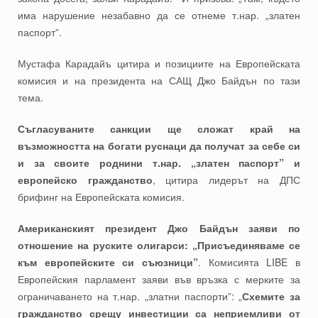
има нарушение незабавно да се отнеме т.нар. „златен
паспорт”.
Мустафа Карадайъ цитира и позициите на Европейската
комисия и на президента на САЩ Джо Байдън по тази
тема.
Съгласуваните санкции ще сложат край на
възможността на богати руснаци да получат за себе си
и за своите роднини т.нар. „златен паспорт” и
европейско гражданство
, цитира лидерът на ДПС
брифинг на Европейската комисия.
Американският президент Джо Байдън заяви по
отношение на руските олигарси: „Присъединяваме се
към европейските си съюзници”
. Комисията LIBE в
Европейския парламент заяви във връзка с мерките за
ограничаването на т.нар. „златни паспорти”: „
Схемите за
гражданство срещу инвестиции са неприемливи от