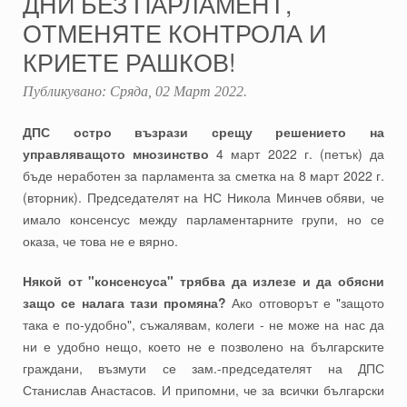
ДНИ БЕЗ ПАРЛАМЕНТ,
ОТМЕНЯТЕ КОНТРОЛА И
КРИЕТЕ РАШКОВ!
Публикувано:
Сряда, 02 Март 2022
.
ДПС остро възрази срещу решението на
управляващото мнозинство
4 март 2022 г. (петък) да
бъде неработен за парламента за сметка на 8 март 2022 г.
(вторник). Председателят на НС Никола Минчев обяви, че
имало консенсус между парламентарните групи, но се
оказа, че това не е вярно.
Някой от "консенсуса" трябва да излезе и да обясни
защо се налага тази промяна?
Ако отговорът е "защото
така е по-удобно", съжалявам, колеги - не може на нас да
ни е удобно нещо, което не е позволено на българските
граждани, възмути се зам.-председателят на ДПС
Станислав Анастасов. И припомни, че за всички български