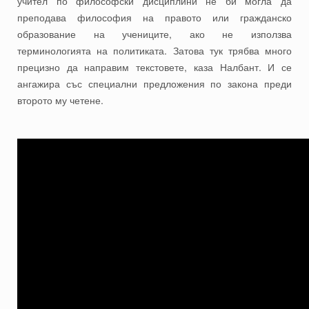
учител по философски дисциплини не би могла да
преподава философия на правото или гражданско
образование на учениците, ако не използва
терминологията на политиката. Затова тук трябва много
прецизно да направим текстовете, каза Налбант. И се
ангажира със специални предложения по закона преди
второто му четене.