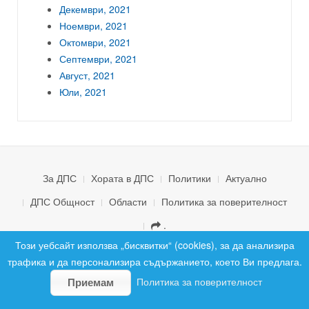
Декември, 2021
Ноември, 2021
Октомври, 2021
Септември, 2021
Август, 2021
Юли, 2021
За ДПС
Хората в ДПС
Политики
Актуално
ДПС Общност
Области
Политика за поверителност
.
© 2026 ДПС България. Всички права запазени.
Този уебсайт използва „бисквитки“ (cookies), за да анализира
трафика и да персонализира съдържанието, което Ви предлага.
Политика за поверителност
Приемам