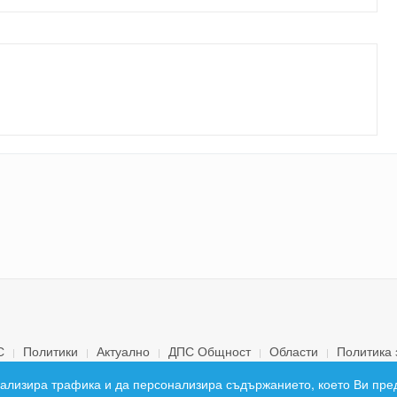
С
Политики
Актуално
ДПС Общност
Области
Политика 
© 2026 ДПС България. Всички права запазени.
 анализира трафика и да персонализира съдържанието, което Ви пре