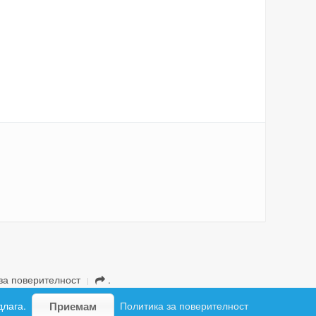
за поверителност
.
длага.
Политика за поверителност
Приемам