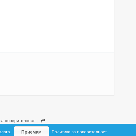
за поверителност
.
длага.
Политика за поверителност
Приемам