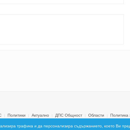
С
Политики
Актуално
ДПС Общност
Области
Политика 
© 2026 ДПС България. Всички права запазени.
 анализира трафика и да персонализира съдържанието, което Ви пре