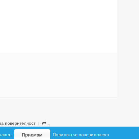
за поверителност
.
длага.
Политика за поверителност
Приемам