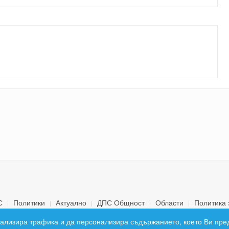
С
Политики
Актуално
ДПС Общност
Области
Политика 
© 2026 ДПС България. Всички права запазени.
 анализира трафика и да персонализира съдържанието, което Ви пре