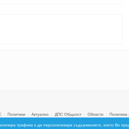
С
Политики
Актуално
ДПС Общност
Области
Политика 
© 2026 ДПС България. Всички права запазени.
 анализира трафика и да персонализира съдържанието, което Ви пре