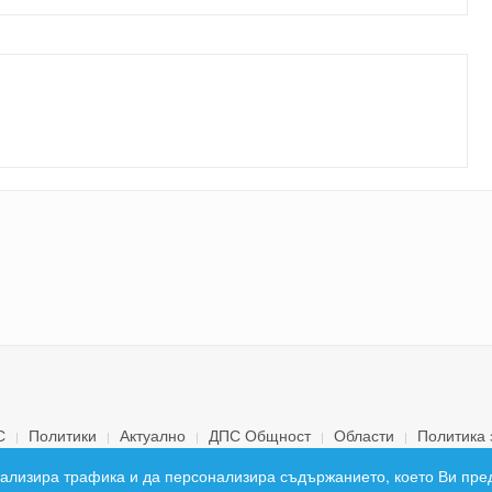
С
Политики
Актуално
ДПС Общност
Области
Политика 
© 2026 ДПС България. Всички права запазени.
 анализира трафика и да персонализира съдържанието, което Ви пре