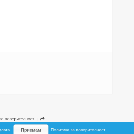
за поверителност
.
длага.
Политика за поверителност
Приемам