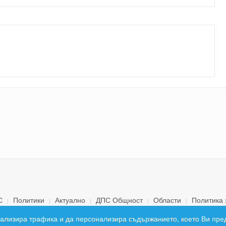
С
Политики
Актуално
ДПС Общност
Области
Политика 
© 2026 ДПС България. Всички права запазени.
 анализира трафика и да персонализира съдържанието, което Ви пре