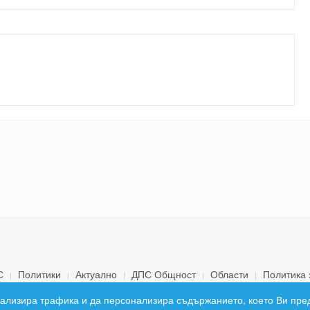
С
Политики
Актуално
ДПС Общност
Области
Политика 
© 2026 ДПС България. Всички права запазени.
 анализира трафика и да персонализира съдържанието, което Ви пре