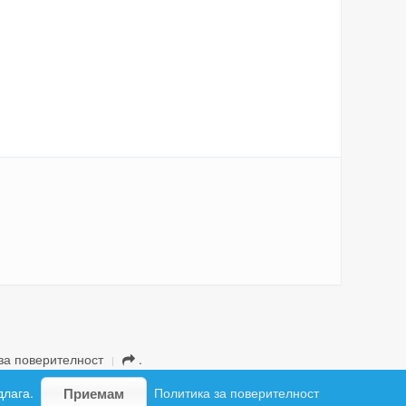
за поверителност
.
длага.
Политика за поверителност
Приемам