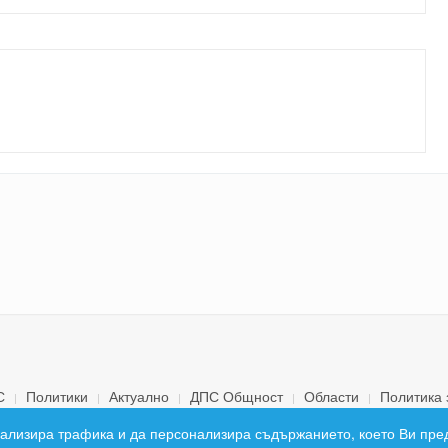
С
Политики
Актуално
ДПС Общност
Области
Политика 
© 2026 ДПС България. Всички права запазени.
 анализира трафика и да персонализира съдържанието, което Ви пре