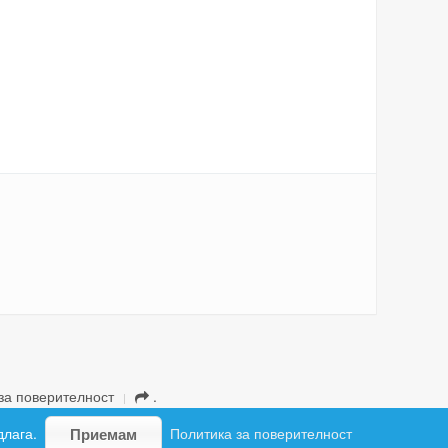
за поверителност
.
длага.
Политика за поверителност
Приемам