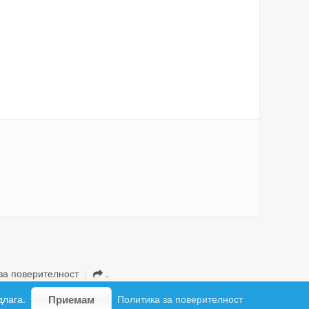
за поверителност
.
длага.
Политика за поверителност
Приемам