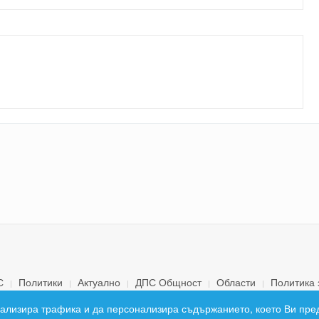
С
Политики
Актуално
ДПС Общност
Области
Политика 
© 2026 ДПС България. Всички права запазени.
 анализира трафика и да персонализира съдържанието, което Ви пре