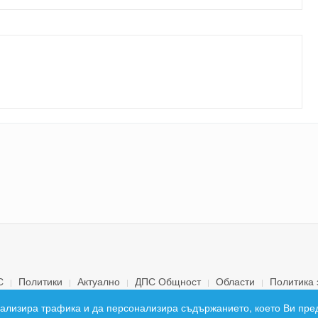
С
Политики
Актуално
ДПС Общност
Области
Политика 
© 2026 ДПС България. Всички права запазени.
 анализира трафика и да персонализира съдържанието, което Ви пре