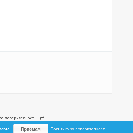
за поверителност
.
длага.
Политика за поверителност
Приемам