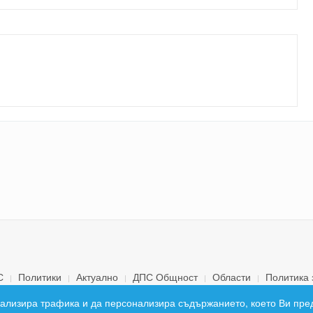
С
Политики
Актуално
ДПС Общност
Области
Политика 
© 2026 ДПС България. Всички права запазени.
 анализира трафика и да персонализира съдържанието, което Ви пре