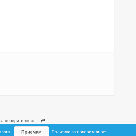
за поверителност
.
длага.
Политика за поверителност
Приемам