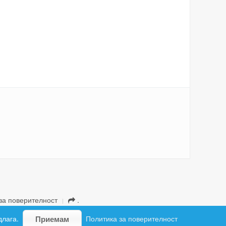
за поверителност
.
длага.
Политика за поверителност
Приемам