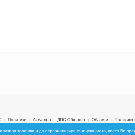
С
Политики
Актуално
ДПС Общност
Области
Политика 
© 2026 ДПС България. Всички права запазени.
 анализира трафика и да персонализира съдържанието, което Ви пре