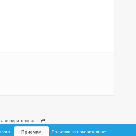
за поверителност
.
длага.
Политика за поверителност
Приемам