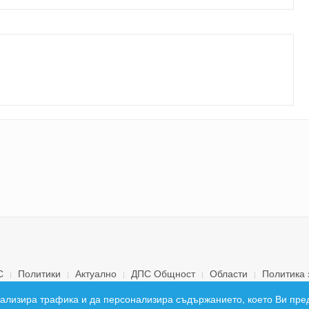
С
Политики
Актуално
ДПС Общност
Области
Политика 
© 2026 ДПС България. Всички права запазени.
 анализира трафика и да персонализира съдържанието, което Ви пре