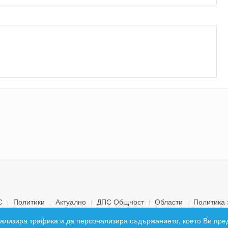
С
Политики
Актуално
ДПС Общност
Области
Политика 
© 2026 ДПС България. Всички права запазени.
 анализира трафика и да персонализира съдържанието, което Ви пре