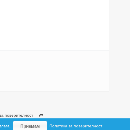
за поверителност
.
длага.
Политика за поверителност
Приемам