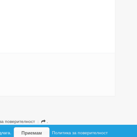
за поверителност
.
длага.
Политика за поверителност
Приемам