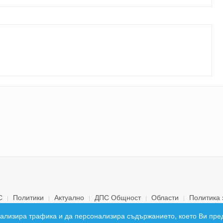
С
Политики
Актуално
ДПС Общност
Области
Политика 
© 2026 ДПС България. Всички права запазени.
 анализира трафика и да персонализира съдържанието, което Ви пре