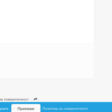
за поверителност
.
длага.
Политика за поверителност
Приемам