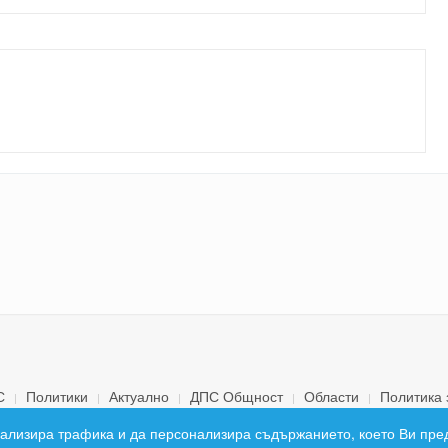
С
Политики
Актуално
ДПС Общност
Области
Политика 
© 2026 ДПС България. Всички права запазени.
 анализира трафика и да персонализира съдържанието, което Ви пре