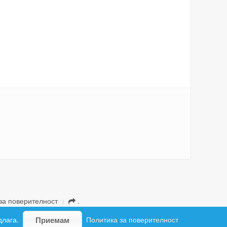
за поверителност
.
длага.
Политика за поверителност
Приемам