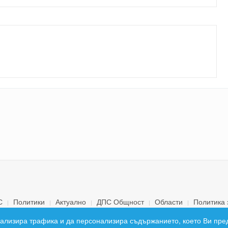
С
Политики
Актуално
ДПС Общност
Области
Политика 
© 2026 ДПС България. Всички права запазени.
 анализира трафика и да персонализира съдържанието, което Ви пре